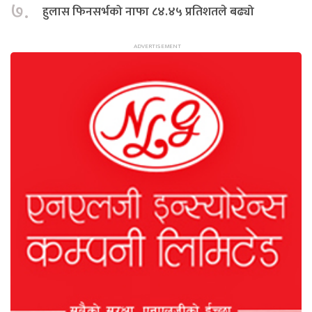
७.
हुलास फिनसर्भको नाफा ८४.४५ प्रतिशतले बढ्यो