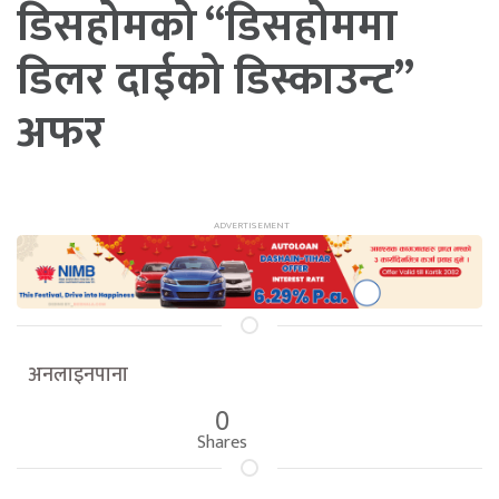
डिसहोमको “डिसहोममा
डिलर दाईको डिस्काउन्ट”
अफर
अनलाइनपाना
0
Shares