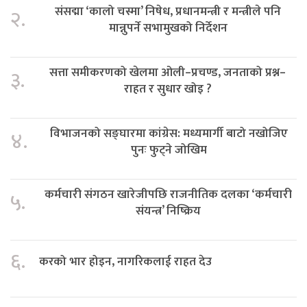
संसद्मा ‘कालो चस्मा’ निषेध, प्रधानमन्त्री र मन्त्रीले पनि
२.
मान्नुपर्ने सभामुखको निर्देशन
सत्ता समीकरणको खेलमा ओली–प्रचण्ड, जनताको प्रश्न–
३.
राहत र सुधार खोइ ?
विभाजनको सङ्घारमा कांग्रेस: मध्यमार्गी बाटो नखोजिए
४.
पुनः फुट्ने जोखिम
कर्मचारी संगठन खारेजीपछि राजनीतिक दलका ‘कर्मचारी
५.
संयन्त्र’ निष्क्रिय
६.
करको भार होइन, नागरिकलाई राहत देउ