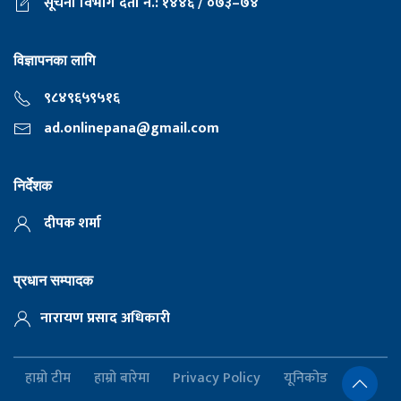
सूचना विभाग दर्ता नं.: १४४६ / ०७३–७४
विज्ञापनका लागि
९८४९६५९५१६
ad.onlinepana@gmail.com
निर्देशक
दीपक शर्मा
प्रधान सम्पादक
नारायण प्रसाद अधिकारी
हाम्रो टीम
हाम्रो बारेमा
Privacy Policy
यूनिकोड