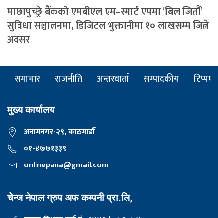
माछापुच्छ्रे बैंकको एमबीएल एम–स्मार्ट एपमा ‘बिल जितौं’
सुविधा सञ्चालनमा, डिजिटल भुक्तानीमा १० लाखसम्म जित्ने
अवसर
समाचार
राजनीति
अन्तरवार्ता
सम्पादकीय
टिप्पणी
मुख्य कार्यालय
अनामनगर-२९, काठमाडाैँ
०१-४७७१३३९
onlinepana@gmail.com
चेन्ज नेपाल ग्रुप अफ कम्पनी प्रा.लि,