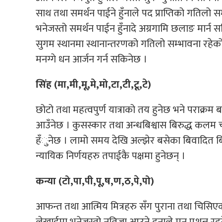
साथ तथा समर्थन पाईने हुँनाले पद प्राप्तिको गति
भनेजस्तो समर्थन पाईन हुँनादे अग्रगामि छलाङ मार्न सक
सुगम स्थानमा स्थानान्तरणको गतिलो सम्भावना रहे
मनग्गे धन आर्जन गर्न सकिनेछ ।
सिंह (मा,मी,मू,मे,मो,टा,टी,टू,टे)
छोटो तथा महत्वपुर्ण यात्राको तय हुनेछ भने पराक्रम 
आउँनेछ । कुसस्कार तथा अन्धबिश्वास बिरुद्ध कल
हँुनेछ । लामो समय देखि अल्झेर बसेका बिवादित ब
न्यायिक निर्णयहरु तपाईकै पक्षमा हुनेछन् ।
कन्या (टो,पा,पी,पू,ष,ण,ठ,पे,पो)
आफन्त तथा आत्मिय मित्रहरु सँग पुराना तथा चिसिएका स
लेखाईमा भनेजस्तो नतिजा आउने हुनाले मन प्रशन्न र