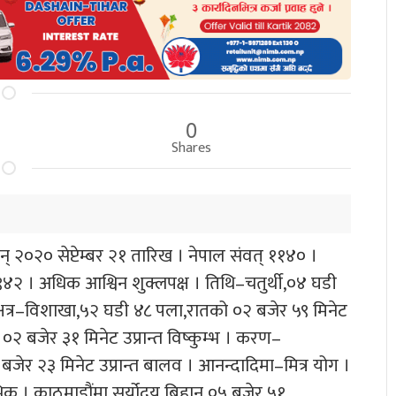
0
Shares
 २०२० सेप्टेम्बर २१ तारिख । नेपाल संवत् ११४० ।
१९४२ । अधिक आश्विन शुक्लपक्ष । तिथि–चतुर्थी,०४ घडी
नक्षत्र–विशाखा,५२ घडी ४८ पला,रातको ०२ बजेर ५९ मिनेट
 ०२ बजेर ३१ मिनेट उप्रान्त विष्कुम्भ । करण–
 बजेर २३ मिनेट उप्रान्त बालव । आनन्दादिमा–मित्र योग ।
श्चिक । काठमाडौंमा सूर्योदय बिहान ०५ बजेर ५१