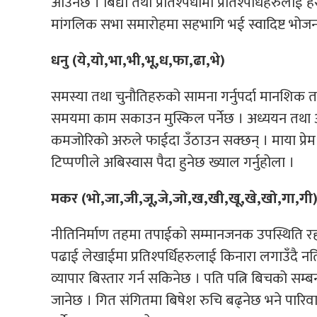
आउँनेछ । बिद्या तथा प्रतिश्पर्धामा प्रतिश्पर्धिहरुलाई
मांगलिक सभा समारोहमा सहभागि भई स्वादिष्ट भोजनक
धनु (ये,यो,भा,भी,भू,ध,फा,ढा,भे)
समस्या तथा चुनौतिहरुको सामना गर्नुपर्दा मानशिक तनाब ब
समयमा काम सकाउन मुस्किल पर्नेछ । अध्ययन तथा अनु
कमजोरिको अरुले फाईदा उँठाउन सक्छन् । माया प्रे
टिप्पणीले अबिस्वास पैदा हुनेछ ख्याल गर्नुहोला ।
मकर (भो,जा,जी,जू,जे,जो,ख,खी,खू,खे,खो,गा,गी
नीतिनिर्माण तहमा तपाईको सम्मानजनक उपस्थिति रहन
पढाई लेखाईमा प्रतिश्पर्धिहरुलाई किनारा लगाउँदै न
व्यापार बिस्तार गर्न सकिनेछ । पति पत्नि बिचको सम्बन
जानेछ । गित संगितमा बिषेश रुचि बढ्नेछ भने पा