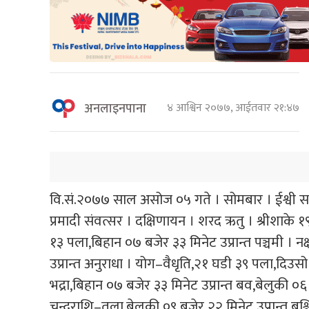
अनलाइनपाना
४ आश्विन २०७७, आईतवार २१:४७
वि.सं.२०७७ साल असोज ०५ गते । सोमबार । ईश्वी सन्
प्रमादी संवत्सर । दक्षिणायन । शरद ऋतु । श्रीशाके 
१३ पला,बिहान ०७ बजेर ३३ मिनेट उप्रान्त पञ्चमी । 
उप्रान्त अनुराधा । योग–वैधृति,२१ घडी ३९ पला,दिउसो
भद्रा,बिहान ०७ बजेर ३३ मिनेट उप्रान्त बव,बेलुकी ०६
चन्द्रराशि–तुला,बेलुकी ०९ बजेर २२ मिनेट उप्रान्त बृ