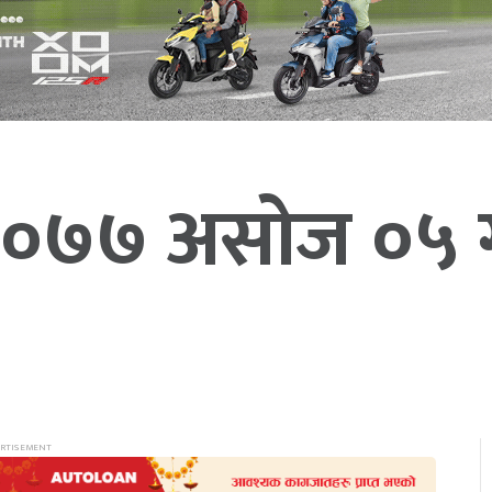
.सं.२०७७ असोज ०५