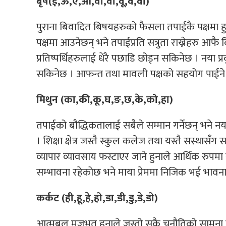
बृष(ई,ऊ,ए,ओ,वा,वी,वू,वे,वो)
पुराना बिवादित बिषयहरुको फैसला तपाईकै पक्षमा हुने
पक्षमा आउनेछन् भने तपाईप्रति सत्रुता राख्नेहरु आफै किन
प्रतिष्पर्धिहरुलाई धेरै पछाडि छोड्न सकिनेछ । नया प्
सकिनेछ । आफन्त तथा मावली पक्षको सहयोग पाईने 
मिथुन (का,की,कू,घ,ङ,छ,के,को,हा)
तपाईको बौद्धिकतालाई सबैले सम्मान गर्नेछन् भने न
। शिक्षा क्षेत्र जस्तै स्कुल कलेज तथा यस्तै सस्थासँ
व्यापार व्यावसाय फस्टाएर जाने हुनाले आर्थिक रुपमा स
सम्भावना रहेकोछ भने माया प्रेममा निजिक भई भावन
कर्कट (ही,हू,हे,हो,डा,डी,डु,डे,डो)
आत्मबल मजभुत हुनाले जस्तो सुकै चुनौतिको सामना