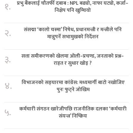
प्रभु बैंकलाई चौतर्फी दबाब : NPL बढ्यो, नाफा घट्यो, कर्जा–
१.
निक्षेप पनि खुम्चियो
संसद्मा ‘कालो चस्मा’ निषेध, प्रधानमन्त्री र मन्त्रीले पनि
२.
मान्नुपर्ने सभामुखको निर्देशन
सत्ता समीकरणको खेलमा ओली–प्रचण्ड, जनताको प्रश्न–
३.
राहत र सुधार खोइ ?
विभाजनको सङ्घारमा कांग्रेस: मध्यमार्गी बाटो नखोजिए
४.
पुनः फुट्ने जोखिम
कर्मचारी संगठन खारेजीपछि राजनीतिक दलका ‘कर्मचारी
५.
संयन्त्र’ निष्क्रिय