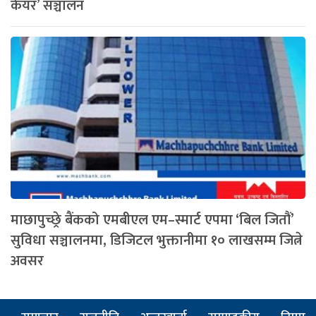
केयर’ सञ्चालन
माछापुच्छ्रे बैंकको एमबीएल एम–स्मार्ट एपमा ‘बिल जितौं’
सुविधा सञ्चालनमा, डिजिटल भुक्तानीमा १० लाखसम्म जित्ने
अवसर