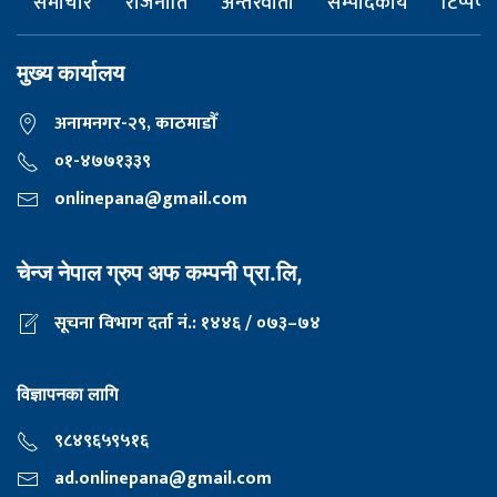
समाचार
राजनीति
अन्तरवार्ता
सम्पादकीय
टिप्पणी
मुख्य कार्यालय
अनामनगर-२९, काठमाडाैँ
०१-४७७१३३९
onlinepana@gmail.com
चेन्ज नेपाल ग्रुप अफ कम्पनी प्रा.लि,
सूचना विभाग दर्ता नं.: १४४६ / ०७३–७४
विज्ञापनका लागि
९८४९६५९५१६
ad.onlinepana@gmail.com