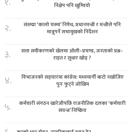
१.
निक्षेप पनि खुम्चियो
संसद्मा ‘कालो चस्मा’ निषेध, प्रधानमन्त्री र मन्त्रीले पनि
२.
मान्नुपर्ने सभामुखको निर्देशन
सत्ता समीकरणको खेलमा ओली–प्रचण्ड, जनताको प्रश्न–
३.
राहत र सुधार खोइ ?
विभाजनको सङ्घारमा कांग्रेस: मध्यमार्गी बाटो नखोजिए
४.
पुनः फुट्ने जोखिम
कर्मचारी संगठन खारेजीपछि राजनीतिक दलका ‘कर्मचारी
५.
संयन्त्र’ निष्क्रिय