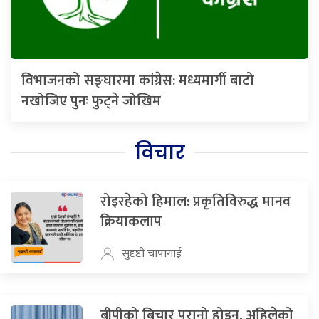
विभाजनको सङ्घारमा कांग्रेस: मध्यमार्गी बाटो
नखोजिए पुनः फुट्ने जोखिम
विचार
रोइरहेको हिमाल: प्रकृतिविरुद्ध मानव
क्रियाकलाप
सुदृष्टी चापागाई
बीपीको बिचार पुरानो होइन, अहिलेको