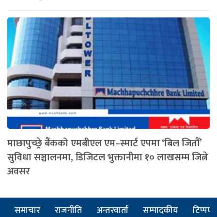
माछापुच्छ्रे बैंकको एमबीएल एम–स्मार्ट एपमा ‘बिल जितौं’
सुविधा सञ्चालनमा, डिजिटल भुक्तानीमा १० लाखसम्म जित्ने
अवसर
समाचार
राजनीति
अन्तरवार्ता
सम्पादकीय
टिप्पणी