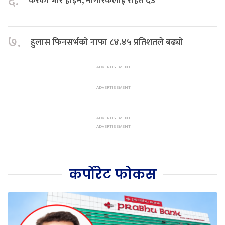
६.
करको भार होइन, नागरिकलाई राहत देउ
७.
हुलास फिनसर्भको नाफा ८४.४५ प्रतिशतले बढ्यो
कर्पोरेट फोकस