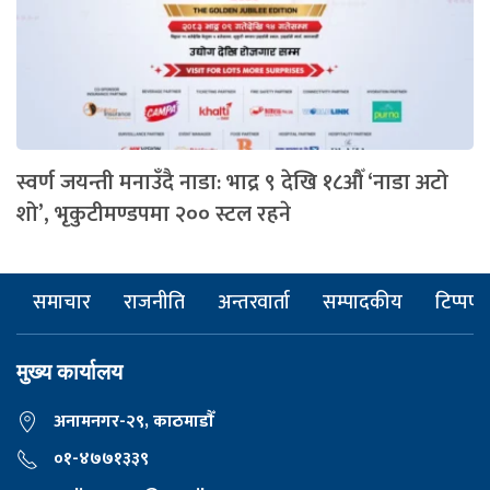
स्वर्ण जयन्ती मनाउँदै नाडा: भाद्र ९ देखि १८औँ ‘नाडा अटो
शो’, भृकुटीमण्डपमा २०० स्टल रहने
समाचार
राजनीति
अन्तरवार्ता
सम्पादकीय
टिप्पणी
मुख्य कार्यालय
अनामनगर-२९, काठमाडाैँ
०१-४७७१३३९