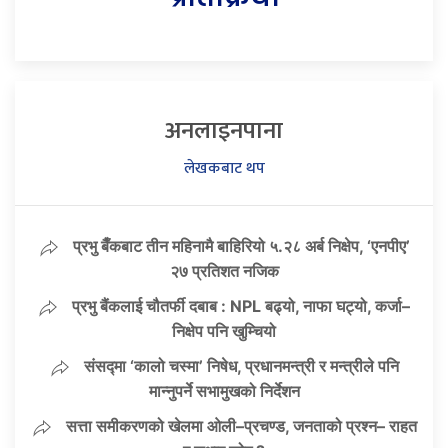
अनलाइनपाना
लेखकबाट थप
प्रभु बैँकबाट तीन महिनामै बाहिरियो ५.२८ अर्ब निक्षेप, ‘एनपीए’
२७ प्रतिशत नजिक
प्रभु बैंकलाई चौतर्फी दबाब : NPL बढ्यो, नाफा घट्यो, कर्जा–
निक्षेप पनि खुम्चियो
संसद्मा ‘कालो चस्मा’ निषेध, प्रधानमन्त्री र मन्त्रीले पनि
मान्नुपर्ने सभामुखको निर्देशन
सत्ता समीकरणको खेलमा ओली–प्रचण्ड, जनताको प्रश्न– राहत