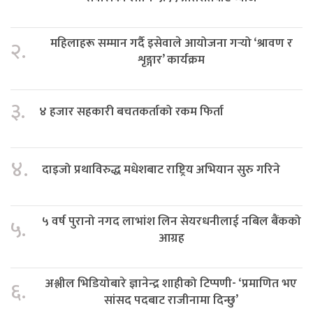
महिलाहरू सम्मान गर्दै इसेवाले आयोजना गर्‍यो ‘श्रावण र
२.
शृङ्गार’ कार्यक्रम
३.
४ हजार सहकारी बचतकर्ताको रकम फिर्ता
४.
दाइजो प्रथाविरुद्ध मधेशबाट राष्ट्रिय अभियान सुरु गरिने
५ वर्ष पुरानो नगद लाभांश लिन सेयरधनीलाई नबिल बैंकको
५.
आग्रह
अश्लील भिडियोबारे ज्ञानेन्द्र शाहीको टिप्पणी- ‘प्रमाणित भए
६.
सांसद पदबाट राजीनामा दिन्छु’