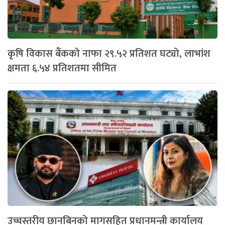
कृषि विकास बैंकको नाफा २९.५२ प्रतिशत घट्यो, लाभांश
क्षमता ६.५४ प्रतिशतमा सीमित
उच्चस्तरीय छानबिनको मागसहित प्रधानमन्त्री कार्यालय