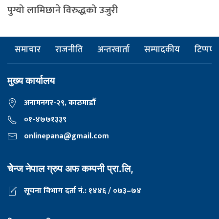
पुग्यो लामिछाने विरुद्धको उजुरी
समाचार
राजनीति
अन्तरवार्ता
सम्पादकीय
टिप्पणी
मुख्य कार्यालय
अनामनगर-२९, काठमाडाैँ
०१-४७७१३३९
onlinepana@gmail.com
चेन्ज नेपाल ग्रुप अफ कम्पनी प्रा.लि,
सूचना विभाग दर्ता नं.: १४४६ / ०७३–७४