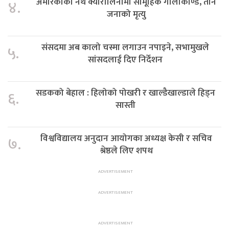
अमेरिकाको नर्थ क्यारोलिनामा सामूहिक गोलीकाण्ड, तीन
४.
जनाको मृत्यु
संसदमा अब कालो चस्मा लगाउन नपाइने, सभामुखले
५.
सांसदलाई दिए निर्देशन
सडकको बेहाल : हिलोको पोखरी र खाल्डैखाल्डाले हिड्न
६.
सास्ती
विश्वविद्यालय अनुदान आयोगका अध्यक्ष केसी र सचिव
७.
श्रेष्ठले लिए शपथ