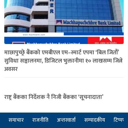
माछापुच्छ्रे बैंकको एमबीएल एम–स्मार्ट एपमा ‘बिल जितौं’
सुविधा सञ्चालनमा, डिजिटल भुक्तानीमा १० लाखसम्म जित्ने
अवसर
राष्ट्र बैंकका निर्देशक नै निजी बैंकका ‘सूचनादाता’
समाचार
राजनीति
अन्तरवार्ता
सम्पादकीय
टिप्पणी