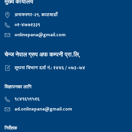
मुख्य कार्यालय
अनामनगर-२९, काठमाडाैँ
०१-४७७१३३९
onlinepana@gmail.com
चेन्ज नेपाल ग्रुप अफ कम्पनी प्रा.लि,
सूचना विभाग दर्ता नं.: १४४६ / ०७३–७४
विज्ञापनका लागि
९८४९६५९५१६
ad.onlinepana@gmail.com
निर्देशक