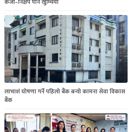
कर्जा–निक्षेप पनि खुम्चियो
लाभाशं घोषणा गर्ने पहिलो बैंक बन्यो कामना सेवा विकास
बैंक