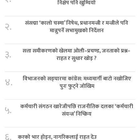
निक्षेप पनि खुम्चियो
संसद्मा ‘कालो चस्मा’ निषेध, प्रधानमन्त्री र मन्त्रीले पनि
२.
मान्नुपर्ने सभामुखको निर्देशन
सत्ता समीकरणको खेलमा ओली–प्रचण्ड, जनताको प्रश्न–
३.
राहत र सुधार खोइ ?
विभाजनको सङ्घारमा कांग्रेस: मध्यमार्गी बाटो नखोजिए
४.
पुनः फुट्ने जोखिम
कर्मचारी संगठन खारेजीपछि राजनीतिक दलका ‘कर्मचारी
५.
संयन्त्र’ निष्क्रिय
६.
करको भार होइन, नागरिकलाई राहत देउ