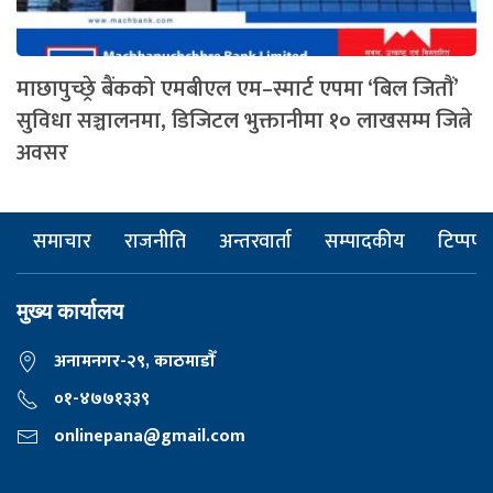
माछापुच्छ्रे बैंकको एमबीएल एम–स्मार्ट एपमा ‘बिल जितौं’
सुविधा सञ्चालनमा, डिजिटल भुक्तानीमा १० लाखसम्म जित्ने
अवसर
समाचार
राजनीति
अन्तरवार्ता
सम्पादकीय
टिप्पणी
मुख्य कार्यालय
अनामनगर-२९, काठमाडाैँ
०१-४७७१३३९
onlinepana@gmail.com