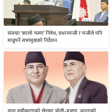
संसद्मा ‘कालो चस्मा’ निषेध, प्रधानमन्त्री र मन्त्रीले पनि
मान्नुपर्ने सभामुखको निर्देशन
सत्ता समीकरणको खेलमा ओली–प्रचण्ड, जनताको