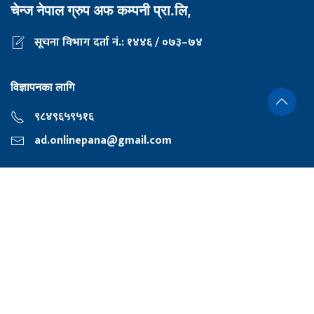
चेन्ज नेपाल ग्रुप अफ कम्पनी प्रा.लि,
सूचना विभाग दर्ता नं.: १४४६ / ०७३–७४
विज्ञापनका लागि
९८४९६५९५१६
ad.onlinepana@gmail.com
निर्देशक
दीपक शर्मा
प्रधान सम्पादक
नारायण प्रसाद अधिकारी