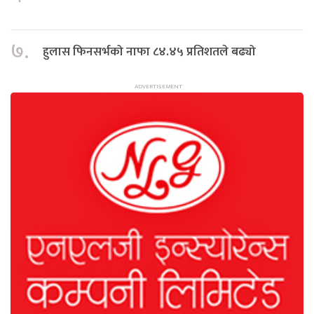
७.
हुलास फिनसर्भको नाफा ८४.४५ प्रतिशतले बढ्यो