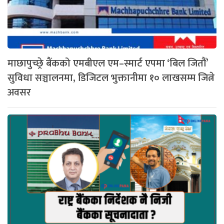
माछापुच्छ्रे बैंकको एमबीएल एम–स्मार्ट एपमा ‘बिल जितौं’
सुविधा सञ्चालनमा, डिजिटल भुक्तानीमा १० लाखसम्म जित्ने
अवसर