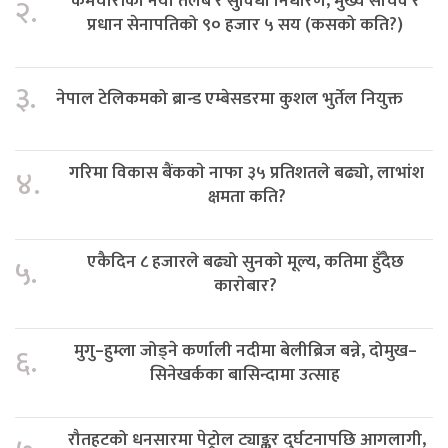
कर्मचारीको नयाँ तलब र सुविधा निर्धारण, मुख्य सचिव र
२.
प्रधान सेनापतिको ९० हजार ५ सय (कसको कति?)
३.
नेपाल टेलिकमको ब्रान्ड एम्बेसडरमा कुशल भुर्तेल नियुक्त
गरिमा विकास बैंककाे नाफा ३५ प्रतिशतले बढ्यो, लाभांश
४.
क्षमता कति?
एकैदिन ८ हजारले बढ्यो सुनको मूल्य, कतिमा हुँदैछ
५.
काराेबार?
मुगु–हुम्ला जोड्ने कर्णाली नदीमा बेलीब्रिज बन्ने, दोमुख–
६.
सिनेखर्कका बासिन्दामा उत्साह
रौतहटको धनसारमा पेट्रोल ट्याङ्कर दुर्घटनापछि आगलागी,