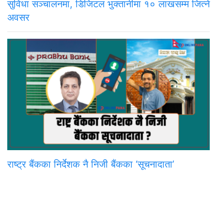
सुविधा सञ्चालनमा, डिजिटल भुक्तानीमा १० लाखसम्म जित्ने
अवसर
राष्ट्र बैंकका निर्देशक नै निजी बैंकका ‘सूचनादाता’
समाचार
राजनीति
अन्तरवार्ता
सम्पादकीय
टिप्पणी
अर्थ
प