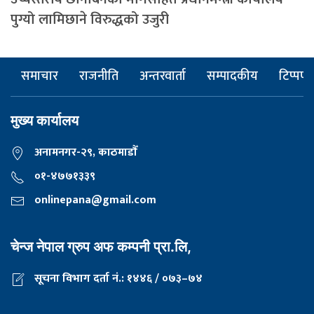
पुग्यो लामिछाने विरुद्धको उजुरी
समाचार
राजनीति
अन्तरवार्ता
सम्पादकीय
टिप्पणी
मुख्य कार्यालय
अनामनगर-२९, काठमाडाैँ
०१-४७७१३३९
onlinepana@gmail.com
चेन्ज नेपाल ग्रुप अफ कम्पनी प्रा.लि,
सूचना विभाग दर्ता नं.: १४४६ / ०७३–७४