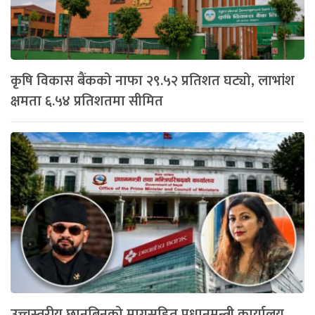
कृषि विकास बैंकको नाफा २९.५२ प्रतिशत घट्यो, लाभांश
क्षमता ६.५४ प्रतिशतमा सीमित
उच्चस्तरीय छानबिनको मागसहित प्रधानमन्त्री कार्यालय