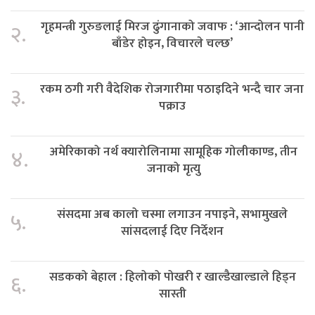
गृहमन्त्री गुरुङलाई मिरज ढुंगानाको जवाफ : ‘आन्दोलन पानी
२.
बाँडेर होइन, विचारले चल्छ’
रकम ठगी गरी वैदेशिक रोजगारीमा पठाइदिने भन्दै चार जना
३.
पक्राउ
अमेरिकाको नर्थ क्यारोलिनामा सामूहिक गोलीकाण्ड, तीन
४.
जनाको मृत्यु
संसदमा अब कालो चस्मा लगाउन नपाइने, सभामुखले
५.
सांसदलाई दिए निर्देशन
सडकको बेहाल : हिलोको पोखरी र खाल्डैखाल्डाले हिड्न
६.
सास्ती