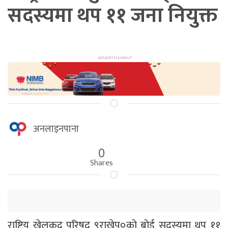
सदस्यमा थप ११ जना नियुक्त
अनलाइनपाना
0
Shares
राष्ट्रिय खेलकुद परिषद् ९राखेप०को बोर्ड सदस्यमा थप ११