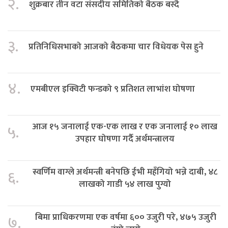
२.
शुक्रबार तीन वटा संसदीय समितिको बैठक बस्दै
३.
प्रतिनिधिसभाको आजको बैठकमा चार विधेयक पेस हुने
४.
एमबीएल इक्विटी फन्डको ९ प्रतिशत लाभांश घोषणा
आज १५ जनालाई एक-एक लाख र एक जनालाई १० लाख
५.
उपहार घोषणा गर्दै अर्थमन्त्रालय
स्वर्णिम वाग्ले अर्थमन्त्री बनेपछि ईभी महँगियो भन्ने दाबी, ४८
६.
लाखको गाडी ५४ लाख पुग्यो
बिमा प्राधिकरणमा एक वर्षमा ६०० उजुरी परे, ४७५ उजुरी
७.