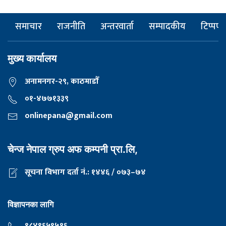
समाचार
राजनीति
अन्तरवार्ता
सम्पादकीय
टिप्पणी
मुख्य कार्यालय
अनामनगर-२९, काठमाडाैँ
०१-४७७१३३९
onlinepana@gmail.com
चेन्ज नेपाल ग्रुप अफ कम्पनी प्रा.लि,
सूचना विभाग दर्ता नं.: १४४६ / ०७३–७४
विज्ञापनका लागि
९८४९६५९५१६