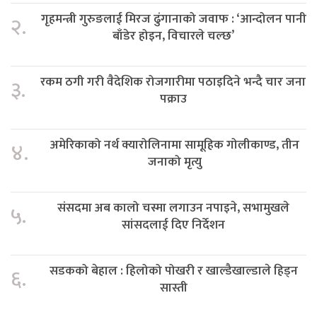
गृहमन्त्री गुरुङलाई मिरज ढुंगानाको जवाफ : ‘आन्दोलन पानी
२.
बाँडेर होइन, विचारले चल्छ’
रकम ठगी गरी वैदेशिक रोजगारीमा पठाइदिने भन्दै चार जना
३.
पक्राउ
अमेरिकाको नर्थ क्यारोलिनामा सामूहिक गोलीकाण्ड, तीन
४.
जनाको मृत्यु
संसदमा अब कालो चस्मा लगाउन नपाइने, सभामुखले
५.
सांसदलाई दिए निर्देशन
सडकको बेहाल : हिलोको पोखरी र खाल्डैखाल्डाले हिड्न
६.
सास्ती