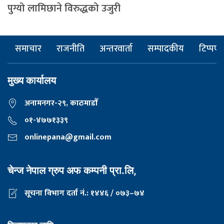
पुग्यो लामिछाने विरुद्धको उजुरी
समाचार
राजनीति
अन्तरवार्ता
सम्पादकीय
टिप्पणी
मुख्य कार्यालय
अनामनगर-२९, काठमाडाैँ
०१-४७७१३३९
onlinepana@gmail.com
चेन्ज नेपाल ग्रुप अफ कम्पनी प्रा.लि,
सूचना विभाग दर्ता नं.: १४४६ / ०७३–७४