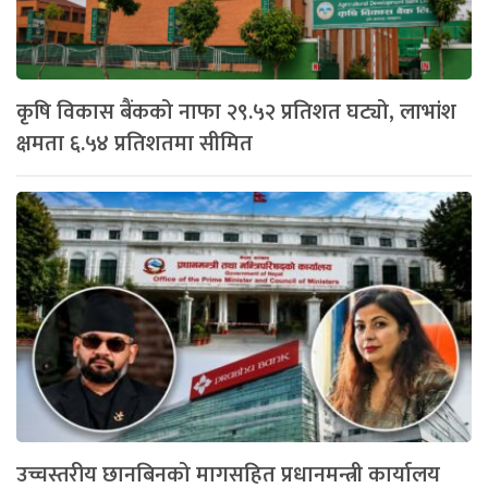
कृषि विकास बैंकको नाफा २९.५२ प्रतिशत घट्यो, लाभांश
क्षमता ६.५४ प्रतिशतमा सीमित
उच्चस्तरीय छानबिनको मागसहित प्रधानमन्त्री कार्यालय