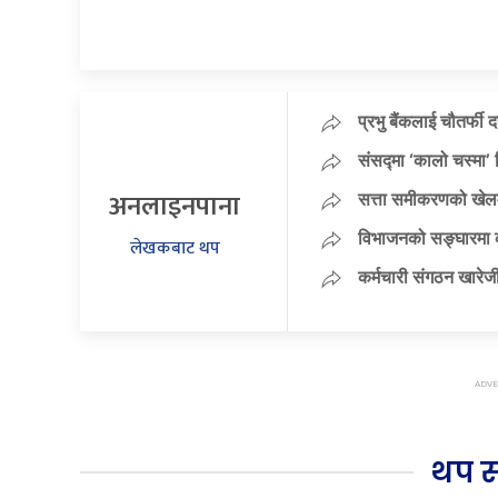
प्रभु बैंकलाई चौतर्फी 
संसद्मा ‘कालो चस्मा’ नि
अनलाइनपाना
सत्ता समीकरणको खेलम
विभाजनको सङ्घारमा कां
लेखकबाट थप
कर्मचारी संगठन खारेजी
थप 