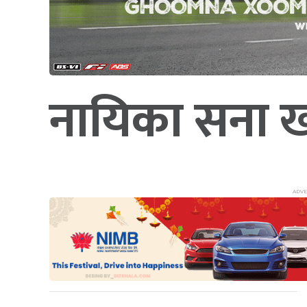
नायिका सना ख