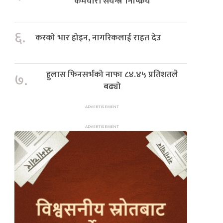
‘कर्मचारी संयन्त्र’ निष्क्रिय
६.
करको भार होइन, नागरिकलाई राहत देउ
हुलास फिनसर्भको नाफा ८४.४५ प्रतिशतले
७.
बढ्यो