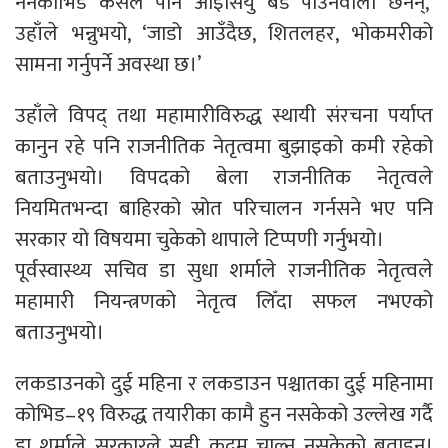
ननकोभिड कसैले पनि आइसियु बेड पाउनेवाला छैनन्,’
उहाँले भन्नुभयो, ‘जाडो आउँदैछ, शितलहर, भोकमरीको
सामना गर्नुपर्ने अवस्था छ।’
उहाँले विपद् तथा महामारीविरुद्ध स्थायी संरचना पर्याप्त
कानुन रहे पनि राजनीतिक नेतृत्वमा बुझाइको कमी रहेको
बताउनुभयो। विपदको बेला राजनीतिक नेतृत्वले
नियमितभन्दा बाहिरको स्रोत परिचालन गर्नसने भए पनि
सरकार यो विषयमा चुकेको थापाले टिप्पणी गर्नुभयो।
पूर्वस्वास्थ्य सचिव डा सुधा शर्माले राजनीतिक नेतृत्वले
महामारी नियन्त्रणको नेतृत्व लिँदा सफल नभएको
बताउनुभयो।
लकडाउनको दुई महिना र लकडाउन पश्चातका दुई महिनामा
कोभिड–१९ विरुद्ध तयारीका कामै हुन नसकेको उल्लेख गर्दै
डा शर्माले सरकारले सही कदम चाल्न नसकेको बताइन्।