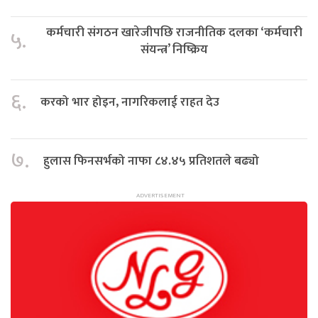
कर्मचारी संगठन खारेजीपछि राजनीतिक दलका ‘कर्मचारी
५.
संयन्त्र’ निष्क्रिय
६.
करको भार होइन, नागरिकलाई राहत देउ
७.
हुलास फिनसर्भको नाफा ८४.४५ प्रतिशतले बढ्यो