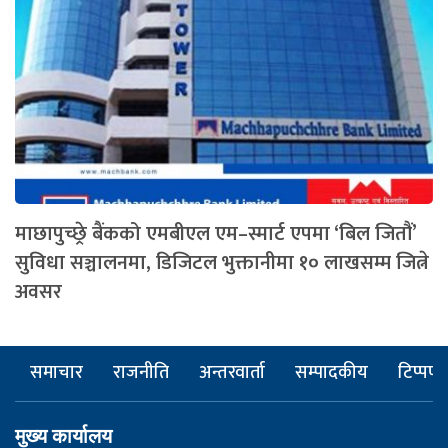
माछापुच्छ्रे बैंकको एमबीएल एम–स्मार्ट एपमा ‘बिल जितौं’
सुविधा सञ्चालनमा, डिजिटल भुक्तानीमा १० लाखसम्म जित्ने
अवसर
समाचार
राजनीति
अन्तरवार्ता
सम्पादकीय
टिप्पणी
मुख्य कार्यालय