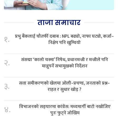
ताजा समाचार
प्रभु बैंकलाई चौतर्फी दबाब : NPL बढ्यो, नाफा घट्यो, कर्जा–
१.
निक्षेप पनि खुम्चियो
संसद्मा ‘कालो चस्मा’ निषेध, प्रधानमन्त्री र मन्त्रीले पनि
२.
मान्नुपर्ने सभामुखको निर्देशन
सत्ता समीकरणको खेलमा ओली–प्रचण्ड, जनताको प्रश्न–
३.
राहत र सुधार खोइ ?
विभाजनको सङ्घारमा कांग्रेस: मध्यमार्गी बाटो नखोजिए
४.
पुनः फुट्ने जोखिम