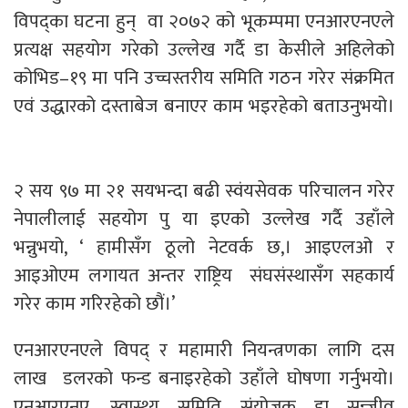
विपद्का घटना हुन् वा २०७२ को भूकम्पमा एनआरएनएले
प्रत्यक्ष सहयोग गरेको उल्लेख गर्दै डा केसीले अहिलेको
कोभिड–१९ मा पनि उच्चस्तरीय समिति गठन गरेर संक्रमित
एवं उद्धारको दस्ताबेज बनाएर काम भइरहेको बताउनुभयो।
२ सय ९७ मा २१ सयभन्दा बढी स्वंयसेवक परिचालन गरेर
नेपालीलाई सहयोग पु या इएको उल्लेख गर्दै उहाँले
भन्नुभयो, ‘ हामीसँग ठूलो नेटवर्क छ,। आइएलओ र
आइओएम लगायत अन्तर राष्ट्रिय संघसंस्थासँग सहकार्य
गरेर काम गरिरहेको छौं।’
एनआरएनएले विपद् र महामारी नियन्त्रणका लागि दस
लाख डलरको फन्ड बनाइरहेको उहाँले घोषणा गर्नुभयो।
एनआरएनए, स्वास्थ्य समिति संयोजक डा सन्जीव