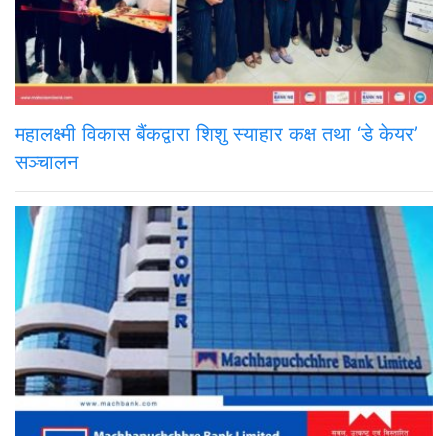
महालक्ष्मी विकास बैंकद्वारा शिशु स्याहार कक्ष तथा ‘डे केयर’
सञ्चालन