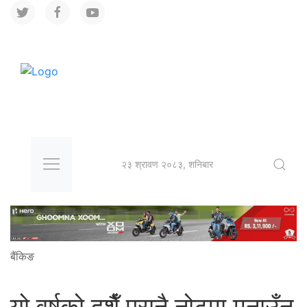
२३ श्रावण २०८३, शनिबार
बैंकिङ
यो वर्षको दशैँ पुरानै नोटमा मनाउँनु