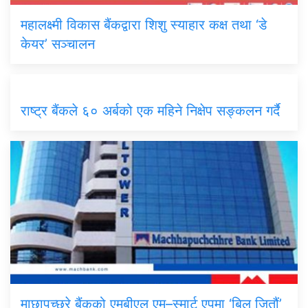
महालक्ष्मी विकास बैंकद्वारा शिशु स्याहार कक्ष तथा ‘डे
केयर’ सञ्चालन
राष्ट्र बैंकले ६० अर्बको एक महिने निक्षेप सङ्कलन गर्दै
माछापुच्छ्रे बैंकको एमबीएल एम–स्मार्ट एपमा ‘बिल जितौं’