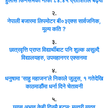
हुलास फिनसर्भको नाफा ८४.४५ प्रतिशतले बढ्यो
२.
नेपाली बजारमा लिपमोटर बी०३एक्स सार्वजनिक,
मूल्य कति ?
३.
छात्रवृत्ति प्राप्त विद्यार्थीबाट पनि शुल्क असुल्दै
विद्यालयहरु, उपमहानगर एक्सनमा
४.
धनुषामा ‘साहु महाजन’ले निकाले जुलुस, १ गतेदेखि
काठमाडौंमा धर्ना दिने चेतावनी
५.
ग्यास अभाव केही दिनमै हट्छ: मन्त्री यादव