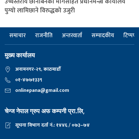
उच्चस्तरीय छानबिनको मागसहित प्रधानमन्त्री कार्यालय
पुग्यो लामिछाने विरुद्धको उजुरी
समाचार
राजनीति
अन्तरवार्ता
सम्पादकीय
टिप्पणी
मुख्य कार्यालय
अनामनगर-२९, काठमाडाैँ
०१-४७७१३३९
onlinepana@gmail.com
चेन्ज नेपाल ग्रुप अफ कम्पनी प्रा.लि,
सूचना विभाग दर्ता नं.: १४४६ / ०७३–७४