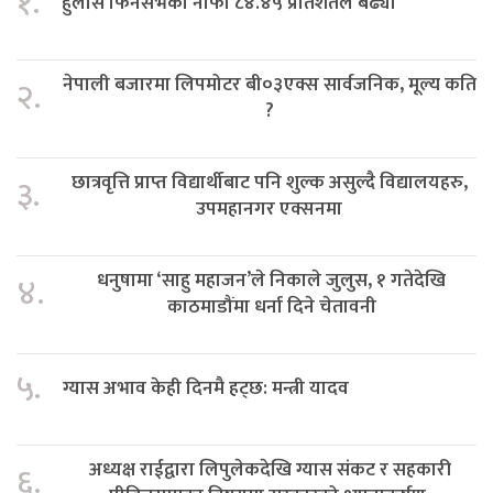
१.
हुलास फिनसर्भको नाफा ८४.४५ प्रतिशतले बढ्यो
नेपाली बजारमा लिपमोटर बी०३एक्स सार्वजनिक, मूल्य कति
२.
?
छात्रवृत्ति प्राप्त विद्यार्थीबाट पनि शुल्क असुल्दै विद्यालयहरु,
३.
उपमहानगर एक्सनमा
धनुषामा ‘साहु महाजन’ले निकाले जुलुस, १ गतेदेखि
४.
काठमाडौंमा धर्ना दिने चेतावनी
५.
ग्यास अभाव केही दिनमै हट्छ: मन्त्री यादव
अध्यक्ष राईद्वारा लिपुलेकदेखि ग्यास संकट र सहकारी
६.