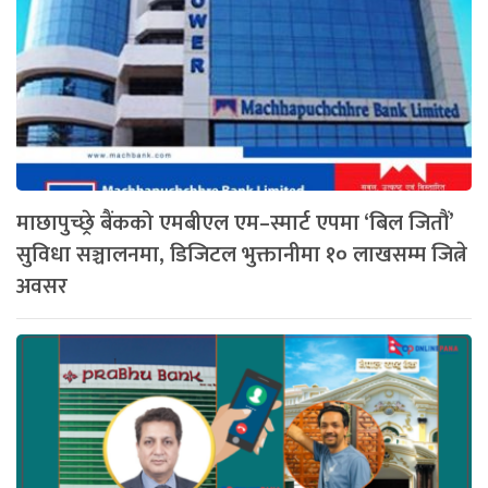
माछापुच्छ्रे बैंकको एमबीएल एम–स्मार्ट एपमा ‘बिल जितौं’
सुविधा सञ्चालनमा, डिजिटल भुक्तानीमा १० लाखसम्म जित्ने
अवसर