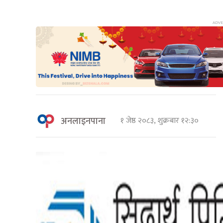
अनलाइनपाना
१ जेष्ठ २०८३, शुक्रबार १२:३०