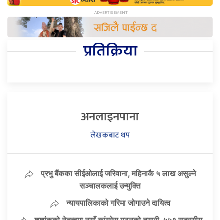
प्रतिक्रिया
अनलाइनपाना
लेखकबाट थप
प्रभु बैंकका सीईओलाई जरिवाना, महिनाकै ५ लाख असुल्ने
सञ्चालकलाई उन्मुक्ति
न्यायपालिकाको गरिमा जोगाउने दायित्व
शशांकको नेतृत्वमा नयाँ कांग्रेस गठनको तयारी, ५५१ सदस्यीय