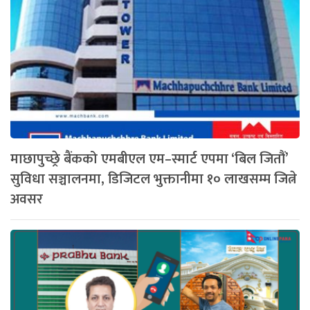
माछापुच्छ्रे बैंकको एमबीएल एम–स्मार्ट एपमा ‘बिल जितौं’
सुविधा सञ्चालनमा, डिजिटल भुक्तानीमा १० लाखसम्म जित्ने
अवसर