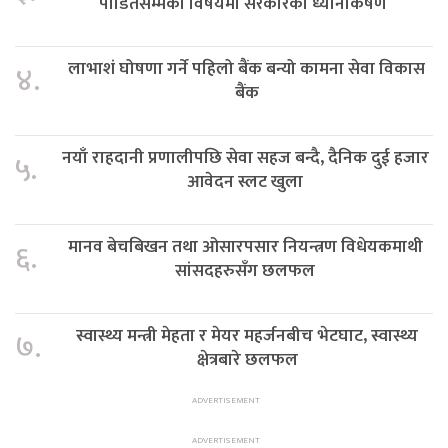
पीडितसम्मका विषयमा सरकारको ध्यानाकर्षण
लाभाशं घोषणा गर्ने पहिलो बैंक बन्यो कामना सेवा विकास
४.
बैंक
नयाँ राहदानी प्रणालीपछि सेवा सहज बन्दै, दैनिक दुई हजार
५.
आवेदन स्लट खुला
मानव बेचबिखन तथा ओसारपसार नियन्त्रण विधेयकमाथी
६.
सांसदहरुसँग छलफल
स्वास्थ्य मन्त्री मेहता र मेयर महर्जनबीच भेटघाट, स्वास्थ्य
७.
क्षेत्रबारे छलफल