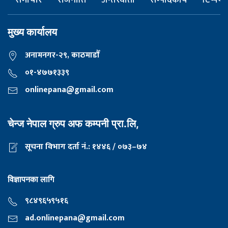
समाचार
राजनीति
अन्तरवार्ता
सम्पादकीय
टिप्पणी
मुख्य कार्यालय
अनामनगर-२९, काठमाडाैँ
०१-४७७१३३९
onlinepana@gmail.com
चेन्ज नेपाल ग्रुप अफ कम्पनी प्रा.लि,
सूचना विभाग दर्ता नं.: १४४६ / ०७३–७४
विज्ञापनका लागि
९८४९६५९५१६
ad.onlinepana@gmail.com