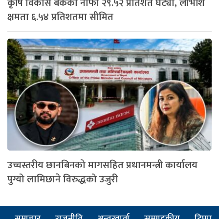
कृषि विकास बैंकको नाफा २९.५२ प्रतिशत घट्यो, लाभांश
क्षमता ६.५४ प्रतिशतमा सीमित
उच्चस्तरीय छानबिनको मागसहित प्रधानमन्त्री कार्यालय
पुग्यो लामिछाने विरुद्धको उजुरी