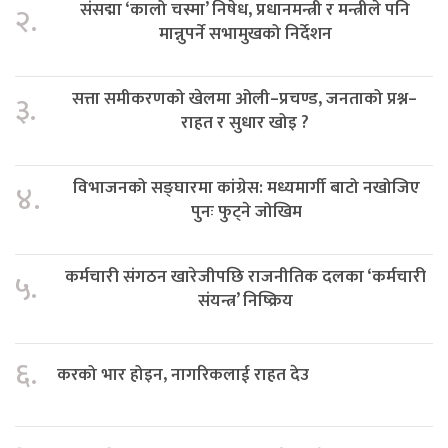
संसद्मा ‘कालो चस्मा’ निषेध, प्रधानमन्त्री र मन्त्रीले पनि
२.
मान्नुपर्ने सभामुखको निर्देशन
सत्ता समीकरणको खेलमा ओली–प्रचण्ड, जनताको प्रश्न–
३.
राहत र सुधार खोइ ?
विभाजनको सङ्घारमा कांग्रेस: मध्यमार्गी बाटो नखोजिए
४.
पुनः फुट्ने जोखिम
कर्मचारी संगठन खारेजीपछि राजनीतिक दलका ‘कर्मचारी
५.
संयन्त्र’ निष्क्रिय
६.
करको भार होइन, नागरिकलाई राहत देउ