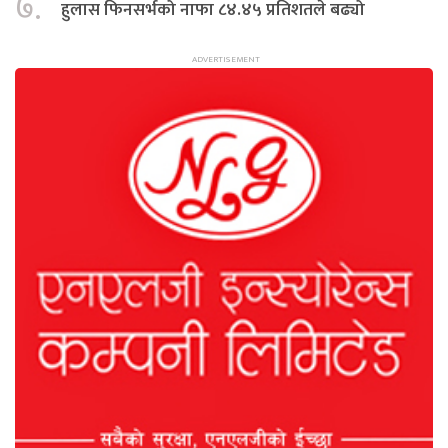
७.
हुलास फिनसर्भको नाफा ८४.४५ प्रतिशतले बढ्यो