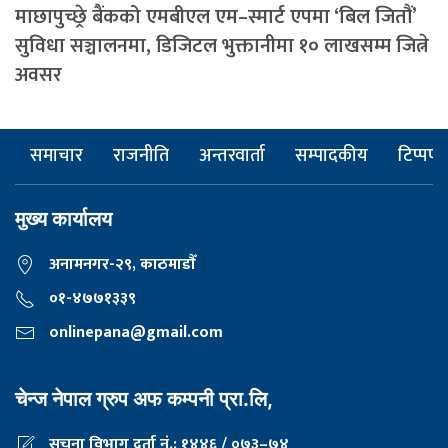
माछापुच्छ्रे बैंकको एमबीएल एम–स्मार्ट एपमा ‘बिल जितौं’
सुविधा सञ्चालनमा, डिजिटल भुक्तानीमा १० लाखसम्म जित्ने
अवसर
समाचार
राजनीति
अन्तरवार्ता
सम्पादकीय
टिप्पणी
मुख्य कार्यालय
अनामनगर-२९, काठमाडाैँ
०१-४७७१३३९
onlinepana@gmail.com
चेन्ज नेपाल ग्रुप अफ कम्पनी प्रा.लि,
सूचना विभाग दर्ता नं.: १४४६ / ०७३–७४