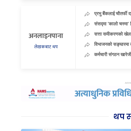
प्रभु बैंकलाई चौतर्फी 
संसद्मा ‘कालो चस्मा’ नि
अनलाइनपाना
सत्ता समीकरणको खेलम
विभाजनको सङ्घारमा कां
लेखकबाट थप
कर्मचारी संगठन खारेजी
थप 