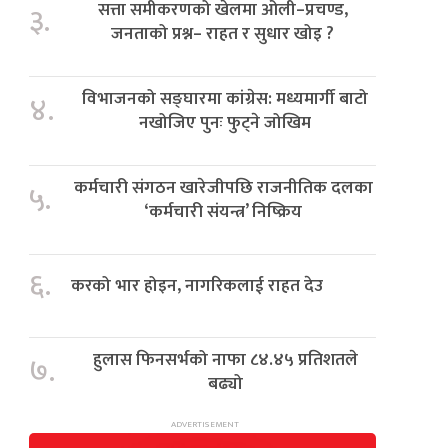
सत्ता समीकरणको खेलमा ओली–प्रचण्ड,
३.
जनताको प्रश्न– राहत र सुधार खोइ ?
विभाजनको सङ्घारमा कांग्रेस: मध्यमार्गी बाटो
४.
नखोजिए पुनः फुट्ने जोखिम
कर्मचारी संगठन खारेजीपछि राजनीतिक दलका
५.
‘कर्मचारी संयन्त्र’ निष्क्रिय
६.
करको भार होइन, नागरिकलाई राहत देउ
हुलास फिनसर्भको नाफा ८४.४५ प्रतिशतले
७.
बढ्यो