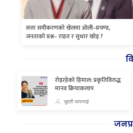
सत्ता समीकरणको खेलमा ओली–प्रचण्ड,
जनताको प्रश्न– राहत र सुधार खोइ ?
व
रोइरहेको हिमाल: प्रकृतिविरुद्ध
मानव क्रियाकलाप
सुदृष्टी चापागाई
जनप्