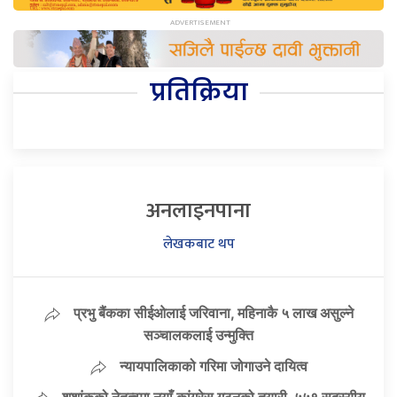
प्रतिक्रिया
अनलाइनपाना
लेखकबाट थप
प्रभु बैंकका सीईओलाई जरिवाना, महिनाकै ५ लाख असुल्ने
सञ्चालकलाई उन्मुक्ति
न्यायपालिकाको गरिमा जोगाउने दायित्व
शशांकको नेतृत्वमा नयाँ कांग्रेस गठनको तयारी, ५५१ सदस्यीय