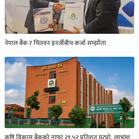
नेपाल बैंक र चितवन इनर्जीबीच कर्जा सम्झौता
कृषि विकास बैंकको नाफा २९.५२ प्रतिशत घट्यो, लाभांश