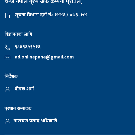
चेन्ज नेपाल ग्रुप अफ कम्पनी प्रा.लि,
सूचना विभाग दर्ता नं.: १४४६ / ०७३–७४
विज्ञापनका लागि
९८४९६५९५१६
ad.onlinepana@gmail.com
निर्देशक
दीपक शर्मा
प्रधान सम्पादक
नारायण प्रसाद अधिकारी