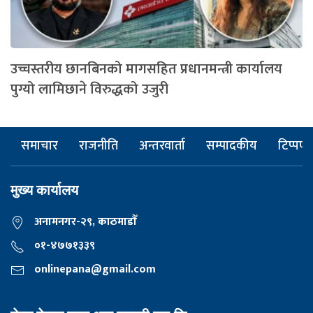
उच्चस्तरीय छानबिनको मागसहित प्रधानमन्त्री कार्यालय
पुग्यो लामिछाने विरुद्धको उजुरी
समाचार
राजनीति
अन्तरवार्ता
सम्पादकीय
टिप्पणी
मुख्य कार्यालय
अनामनगर-२९, काठमाडाैँ
०१-४७७१३३९
onlinepana@gmail.com