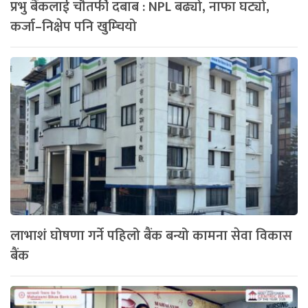
प्रभु बैंकलाई चौतर्फी दबाब : NPL बढ्यो, नाफा घट्यो,
कर्जा–निक्षेप पनि खुम्चियो
लाभाशं घोषणा गर्ने पहिलो बैंक बन्यो कामना सेवा विकास
बैंक