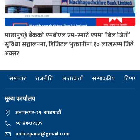
माछापुच्छ्रे बैंकको एमबीएल एम–स्मार्ट एपमा ‘बिल जितौं’
सुविधा सञ्चालनमा, डिजिटल भुक्तानीमा १० लाखसम्म जित्ने
अवसर
समाचार
राजनीति
अन्तरवार्ता
सम्पादकीय
टिप्पणी
मुख्य कार्यालय
अनामनगर-२९, काठमाडाैँ
०१-४७७१३३९
onlinepana@gmail.com