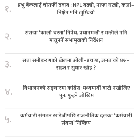
प्रभु बैंकलाई चौतर्फी दबाब : NPL बढ्यो, नाफा घट्यो, कर्जा–
१.
निक्षेप पनि खुम्चियो
संसद्मा ‘कालो चस्मा’ निषेध, प्रधानमन्त्री र मन्त्रीले पनि
२.
मान्नुपर्ने सभामुखको निर्देशन
सत्ता समीकरणको खेलमा ओली–प्रचण्ड, जनताको प्रश्न–
३.
राहत र सुधार खोइ ?
विभाजनको सङ्घारमा कांग्रेस: मध्यमार्गी बाटो नखोजिए
४.
पुनः फुट्ने जोखिम
कर्मचारी संगठन खारेजीपछि राजनीतिक दलका ‘कर्मचारी
५.
संयन्त्र’ निष्क्रिय