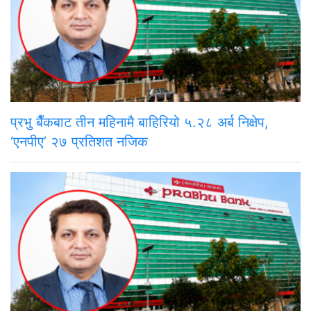
प्रभु बैँकबाट तीन महिनामै बाहिरियो ५.२८ अर्ब निक्षेप,
‘एनपीए’ २७ प्रतिशत नजिक