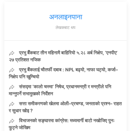
अनलाइनपाना
लेखकबाट थप
प्रभु बैँकबाट तीन महिनामै बाहिरियो ५.२८ अर्ब निक्षेप, ‘एनपीए’
२७ प्रतिशत नजिक
प्रभु बैंकलाई चौतर्फी दबाब : NPL बढ्यो, नाफा घट्यो, कर्जा–
निक्षेप पनि खुम्चियो
संसद्मा ‘कालो चस्मा’ निषेध, प्रधानमन्त्री र मन्त्रीले पनि
मान्नुपर्ने सभामुखको निर्देशन
सत्ता समीकरणको खेलमा ओली–प्रचण्ड, जनताको प्रश्न– राहत
र सुधार खोइ ?
विभाजनको सङ्घारमा कांग्रेस: मध्यमार्गी बाटो नखोजिए पुनः
फुट्ने जोखिम