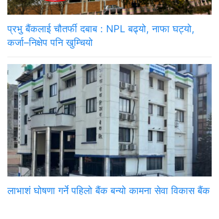
प्रभु बैंकलाई चौतर्फी दबाब : NPL बढ्यो, नाफा घट्यो,
कर्जा–निक्षेप पनि खुम्चियो
लाभाशं घोषणा गर्ने पहिलो बैंक बन्यो कामना सेवा विकास बैंक