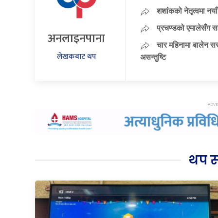
शशांकको नेतृत्वमा न
प्रचण्डको एमालेसँग 
अनलाइनपाना
चार महिनामा बालेन सर
लेखकबाट थप
असन्तुष्टि
थप 