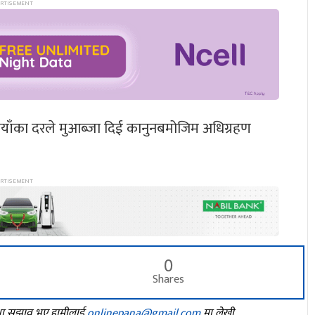
ैयाँका दरले मुआब्जा दिई कानुनबमोजिम अधिग्रहण
0
Shares
तथा सुझाव भए हामीलाई
onlinepana@gmail.com
मा लेखी