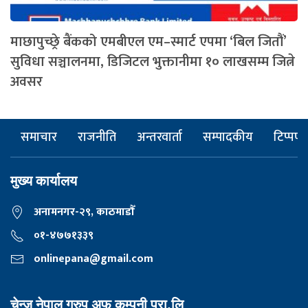
माछापुच्छ्रे बैंकको एमबीएल एम–स्मार्ट एपमा ‘बिल जितौं’
सुविधा सञ्चालनमा, डिजिटल भुक्तानीमा १० लाखसम्म जित्ने
अवसर
समाचार
राजनीति
अन्तरवार्ता
सम्पादकीय
टिप्पणी
मुख्य कार्यालय
अनामनगर-२९, काठमाडाैँ
०१-४७७१३३९
onlinepana@gmail.com
चेन्ज नेपाल ग्रुप अफ कम्पनी प्रा.लि,