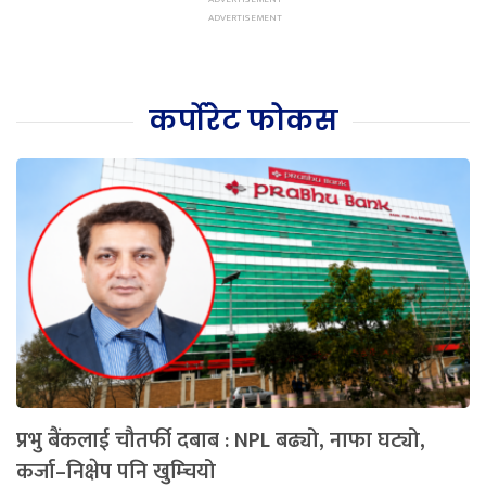
कर्पोरेट फोकस
प्रभु बैंकलाई चौतर्फी दबाब : NPL बढ्यो, नाफा घट्यो,
कर्जा–निक्षेप पनि खुम्चियो