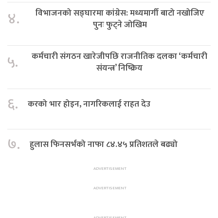
विभाजनको सङ्घारमा कांग्रेस: मध्यमार्गी बाटो नखोजिए
४.
पुनः फुट्ने जोखिम
कर्मचारी संगठन खारेजीपछि राजनीतिक दलका ‘कर्मचारी
५.
संयन्त्र’ निष्क्रिय
६.
करको भार होइन, नागरिकलाई राहत देउ
७.
हुलास फिनसर्भको नाफा ८४.४५ प्रतिशतले बढ्यो