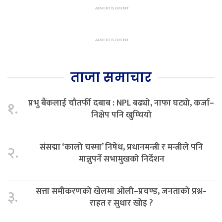
ताजा समाचार
प्रभु बैंकलाई चौतर्फी दबाब : NPL बढ्यो, नाफा घट्यो, कर्जा–
१.
निक्षेप पनि खुम्चियो
संसद्मा ‘कालो चस्मा’ निषेध, प्रधानमन्त्री र मन्त्रीले पनि
२.
मान्नुपर्ने सभामुखको निर्देशन
सत्ता समीकरणको खेलमा ओली–प्रचण्ड, जनताको प्रश्न–
३.
राहत र सुधार खोइ ?