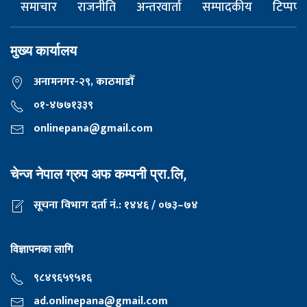
समाचार
राजनीति
अन्तरवार्ता
सम्पादकीय
टिप्पणी
मुख्य कार्यालय
अनामनगर-२९, काठमाडाैँ
०१-४७७१३३९
onlinepana@gmail.com
चेन्ज नेपाल ग्रुप अफ कम्पनी प्रा.लि,
सूचना विभाग दर्ता नं.: १४४६ / ०७३–७४
विज्ञापनका लागि
९८४९६५९५१६
ad.onlinepana@gmail.com