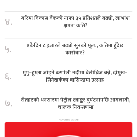
गरिमा विकास बैंककाे नाफा ३५ प्रतिशतले बढ्यो, लाभांश
४.
क्षमता कति?
एकैदिन ८ हजारले बढ्यो सुनको मूल्य, कतिमा हुँदैछ
५.
काराेबार?
मुगु–हुम्ला जोड्ने कर्णाली नदीमा बेलीब्रिज बन्ने, दोमुख–
६.
सिनेखर्कका बासिन्दामा उत्साह
रौतहटको धनसारमा पेट्रोल ट्याङ्कर दुर्घटनापछि आगलागी,
७.
चालक नियन्त्रणमा