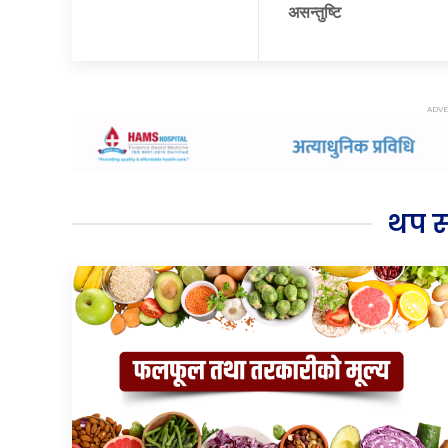
असन्तुष्टि
थप 