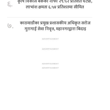
कृषि विकास बैंकको नाफा २९.५२ प्रतिशत घट्यो,
६.
लाभांश क्षमता ६.५४ प्रतिशतमा सीमित
काठमाडौंका प्रमुख प्रशासकीय अधिकृत सरोज
७.
गुरागाईं सेवा निवृत्त, महानगरद्वारा बिदाइ