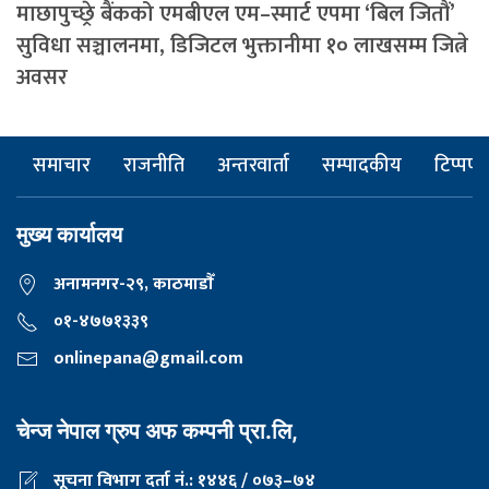
माछापुच्छ्रे बैंकको एमबीएल एम–स्मार्ट एपमा ‘बिल जितौं’
सुविधा सञ्चालनमा, डिजिटल भुक्तानीमा १० लाखसम्म जित्ने
अवसर
समाचार
राजनीति
अन्तरवार्ता
सम्पादकीय
टिप्पणी
मुख्य कार्यालय
अनामनगर-२९, काठमाडाैँ
०१-४७७१३३९
onlinepana@gmail.com
चेन्ज नेपाल ग्रुप अफ कम्पनी प्रा.लि,
सूचना विभाग दर्ता नं.: १४४६ / ०७३–७४