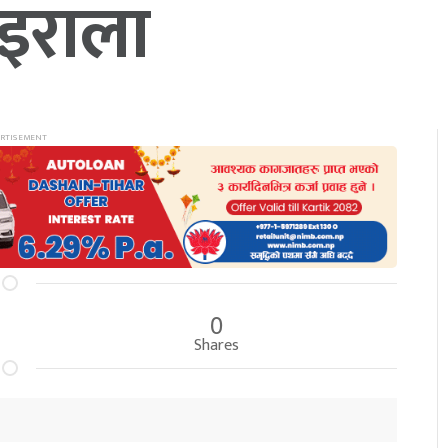
इराला
0
Shares