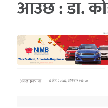
आउछ : डा. को
अनलाइनपाना
४ जेष्ठ २०७६, शनिबार १४:५०