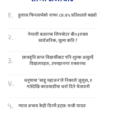
१.
हुलास फिनसर्भको नाफा ८४.४५ प्रतिशतले बढ्यो
नेपाली बजारमा लिपमोटर बी०३एक्स
२.
सार्वजनिक, मूल्य कति ?
छात्रवृत्ति प्राप्त विद्यार्थीबाट पनि शुल्क असुल्दै
३.
विद्यालयहरु, उपमहानगर एक्सनमा
धनुषामा ‘साहु महाजन’ले निकाले जुलुस, १
४.
गतेदेखि काठमाडौंमा धर्ना दिने चेतावनी
५.
ग्यास अभाव केही दिनमै हट्छ: मन्त्री यादव