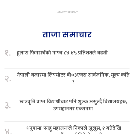
ताजा समाचार
१.
हुलास फिनसर्भको नाफा ८४.४५ प्रतिशतले बढ्यो
नेपाली बजारमा लिपमोटर बी०३एक्स सार्वजनिक, मूल्य कति
२.
?
छात्रवृत्ति प्राप्त विद्यार्थीबाट पनि शुल्क असुल्दै विद्यालयहरु,
३.
उपमहानगर एक्सनमा
धनुषामा ‘साहु महाजन’ले निकाले जुलुस, १ गतेदेखि
४.