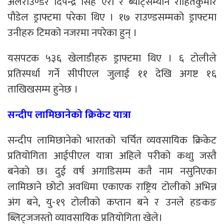
अलराउण्डर दिपेन्द्र सिंह ऐरी र ब्याट्सम्यान रोहितकुमार
पौडेल ड्राफ्टमा परेका थिए । १७ राउण्डसम्मको ड्राफ्टमा
उनीहरु टिमको नजरमा नपरेका हुन् ।
यसपटक ५३६ खेलाडीहरु ड्राफ्टमा थिए । ६ टोलीले
प्रतिस्पर्धा गर्ने सीपीएल जुलाई ११ देखि अगष्ट १६
ताखिखसम्म हुनेछ ।
सन्दीप लामिछानेको क्रिकेट यात्रा
सन्दीप लामिछानेको भारतको चर्चित व्यवसाय‌िक क्रिकेट
प्रतियोगिता आईपीएल यात्रा अहिले परीको कथाु जस्तै
बनेको छ। दुई वर्ष अगाड‌िसम्म कतै नाम नसुनिएका
लामिछाने छोटो अवधिमा एकाएक राष्ट्रिय टोलीको अभिन्न
अंग बने, यु-१९ टोलीको कप्तान बने र उनले हङकङ
ब्लिट्जजस्तो व्यावसाय‌िक प्रतियोगिता खेले।