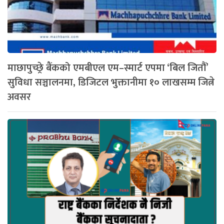
माछापुच्छ्रे बैंकको एमबीएल एम–स्मार्ट एपमा ‘बिल जितौं’
सुविधा सञ्चालनमा, डिजिटल भुक्तानीमा १० लाखसम्म जित्ने
अवसर