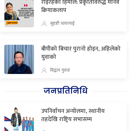
रोइरहेको हिमाल: प्रकृतिविरुद्ध मानव
क्रियाकलाप
सुदृष्टी चापागाई
बीपीको बिचार पुरानो होइन, अहिलेको
युवाको
विद्वान गुरुङ
जनप्रतिनिधि
उपनिर्वाचन अन्योलमा, स्थानीय
तहदेखि राष्ट्रिय सभासम्म