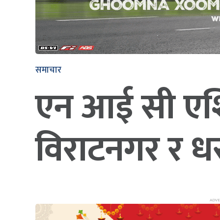
समाचार
एन आई सी एशि
विराटनगर र ध