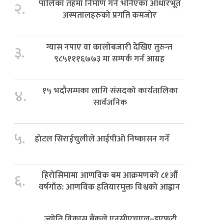
पालिका तहमा निर्माण गर्ने भनिएका आधारभूत
२.
अस्पतालहरुको प्रगति कमजोर
ग्यास नपाए वा कालोबजारी देखिए तुरुन्त
३.
९८५१११६७७३ मा सम्पर्क गर्न आग्रह
१५ भदौसम्मका लागि संसदको कार्यतालिका
४.
सार्वजनिक
५.
होटल सिराईचुलीले आईपीओ निष्कासन गर्ने
हिरोसिमामा आणविक बम आक्रमणको ८१औं
६.
वर्षगाँठ: आणविक हतियारमुक्त विश्वको आह्वान
ज्योति विकास बैंकले एनसीएचएल–इएफटी