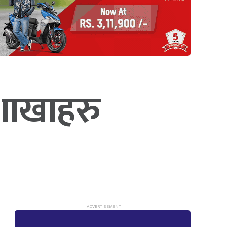
शाखाहरु