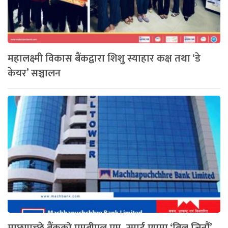
महालक्ष्मी विकास बैंकद्वारा शिशु स्याहार कक्ष तथा ‘डे
केयर’ सञ्चालन
माछापुच्छ्रे बैंकको एमबीएल एम–स्मार्ट एपमा ‘बिल जितौं’