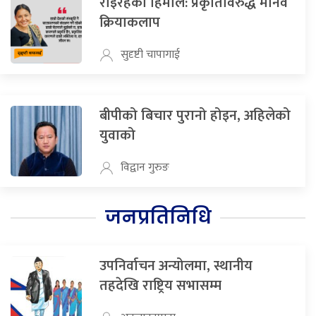
रोइरहेको हिमाल: प्रकृतिविरुद्ध मानव
क्रियाकलाप
सुदृष्टी चापागाई
बीपीको बिचार पुरानो होइन, अहिलेको
युवाको
विद्वान गुरुङ
जनप्रतिनिधि
उपनिर्वाचन अन्योलमा, स्थानीय
तहदेखि राष्ट्रिय सभासम्म