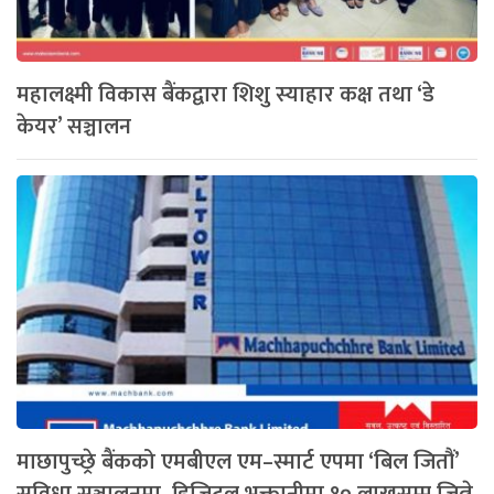
महालक्ष्मी विकास बैंकद्वारा शिशु स्याहार कक्ष तथा ‘डे
केयर’ सञ्चालन
माछापुच्छ्रे बैंकको एमबीएल एम–स्मार्ट एपमा ‘बिल जितौं’
सुविधा सञ्चालनमा, डिजिटल भुक्तानीमा १० लाखसम्म जित्ने