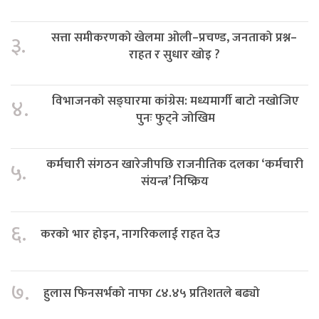
सत्ता समीकरणको खेलमा ओली–प्रचण्ड, जनताको प्रश्न–
३.
राहत र सुधार खोइ ?
विभाजनको सङ्घारमा कांग्रेस: मध्यमार्गी बाटो नखोजिए
४.
पुनः फुट्ने जोखिम
कर्मचारी संगठन खारेजीपछि राजनीतिक दलका ‘कर्मचारी
५.
संयन्त्र’ निष्क्रिय
६.
करको भार होइन, नागरिकलाई राहत देउ
७.
हुलास फिनसर्भको नाफा ८४.४५ प्रतिशतले बढ्यो