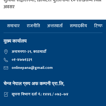
अवसर
समाचार
राजनीति
अन्तरवार्ता
सम्पादकीय
टिप्पणी
मुख्य कार्यालय
अनामनगर-२९, काठमाडाैँ
०१-४७७१३३९
onlinepana@gmail.com
चेन्ज नेपाल ग्रुप अफ कम्पनी प्रा.लि,
सूचना विभाग दर्ता नं.: १४४६ / ०७३–७४