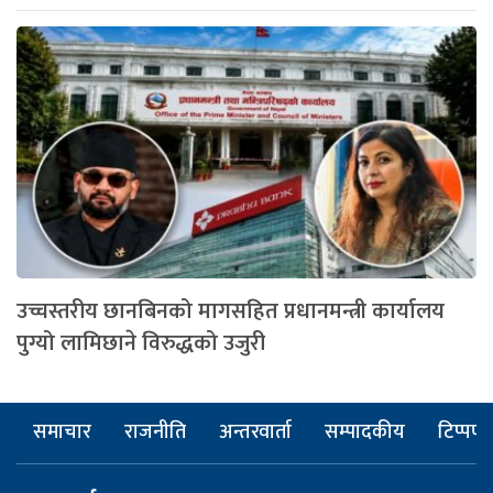
उच्चस्तरीय छानबिनको मागसहित प्रधानमन्त्री कार्यालय
पुग्यो लामिछाने विरुद्धको उजुरी
समाचार
राजनीति
अन्तरवार्ता
सम्पादकीय
टिप्पणी