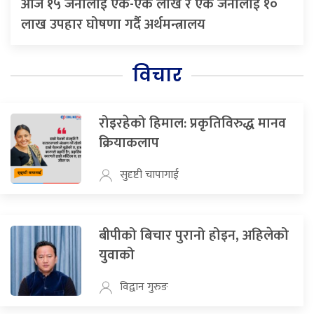
आज १५ जनालाई एक-एक लाख र एक जनालाई १०
लाख उपहार घोषणा गर्दै अर्थमन्त्रालय
विचार
रोइरहेको हिमाल: प्रकृतिविरुद्ध मानव
क्रियाकलाप
सुदृष्टी चापागाई
बीपीको बिचार पुरानो होइन, अहिलेको
युवाको
विद्वान गुरुङ