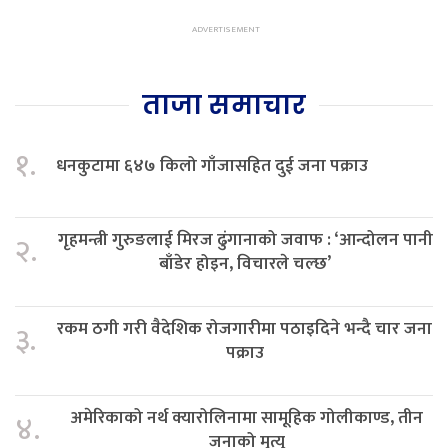
ताजा समाचार
१.
धनकुटामा ६४७ किलो गाँजासहित दुई जना पक्राउ
गृहमन्त्री गुरुङलाई मिरज ढुंगानाको जवाफ : ‘आन्दोलन पानी
२.
बाँडेर होइन, विचारले चल्छ’
रकम ठगी गरी वैदेशिक रोजगारीमा पठाइदिने भन्दै चार जना
३.
पक्राउ
अमेरिकाको नर्थ क्यारोलिनामा सामूहिक गोलीकाण्ड, तीन
४.
जनाको मृत्यु