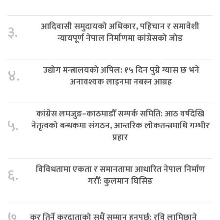
आदिवासी समुदायको अधिकार, पहिचान र समावेशी
३.
न्यायपूर्ण नेपाल निर्माणमा कांग्रेसको जोड
उद्योग मन्त्रालयको अपिल: १५ दिन पुग्ने ग्यास छ भने
४.
अनावश्यक लाइनमा नबस्न आग्रह
कांग्रेस लमजुङ–काठमाडौँ सम्पर्क समिति: आठ वर्षदेखि
५.
नेतृत्वको बन्धकमा संगठन, आन्तरिक लोकतन्त्रमाथि गम्भीर
प्रहार
विविधतामा एकता र समानतामा आधारित नेपाल निर्माण
६.
गरौँ: कुलमान घिसिङ
७.
कर तिर्ने करदाताको सधैं सम्मान हुनुपर्छ: रवि लामिछाने