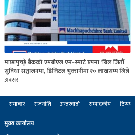
माछापुच्छ्रे बैंकको एमबीएल एम–स्मार्ट एपमा ‘बिल जितौं’
सुविधा सञ्चालनमा, डिजिटल भुक्तानीमा १० लाखसम्म जित्ने
अवसर
समाचार
राजनीति
अन्तरवार्ता
सम्पादकीय
टिप्पणी
मुख्य कार्यालय