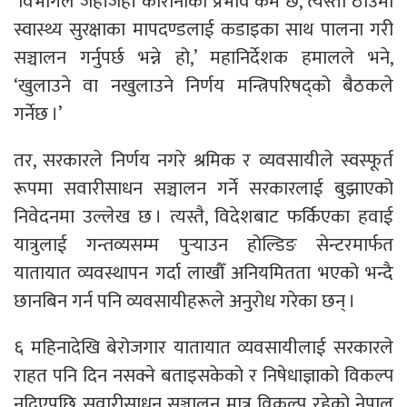
‘विभागले जहाँजहाँ कोरोनाको प्रभाव कम छ, त्यस्ता ठाउँमा
स्वास्थ्य सुरक्षाका मापदण्डलाई कडाइका साथ पालना गरी
सञ्चालन गर्नुपर्छ भन्ने हो,’ महानिर्देशक हमालले भने,
‘खुलाउने वा नखुलाउने निर्णय मन्त्रिपरिषद्को बैठकले
गर्नेछ ।’
तर, सरकारले निर्णय नगरे श्रमिक र व्यवसायीले स्वस्फूर्त
रूपमा सवारीसाधन सञ्चालन गर्ने सरकारलाई बुझाएको
निवेदनमा उल्लेख छ । त्यस्तै, विदेशबाट फर्किएका हवाई
यात्रुलाई गन्तव्यसम्म पुर्‍याउन होल्डिङ सेन्टरमार्फत
यातायात व्यवस्थापन गर्दा लाखौँ अनियमितता भएको भन्दै
छानबिन गर्न पनि व्यवसायीहरूले अनुरोध गरेका छन् ।
६ महिनादेखि बेरोजगार यातायात व्यवसायीलाई सरकारले
राहत पनि दिन नसक्ने बताइसकेको र निषेधाज्ञाको विकल्प
नदिएपछि सवारीसाधन सञ्चालन मात्र विकल्प रहेको नेपाल