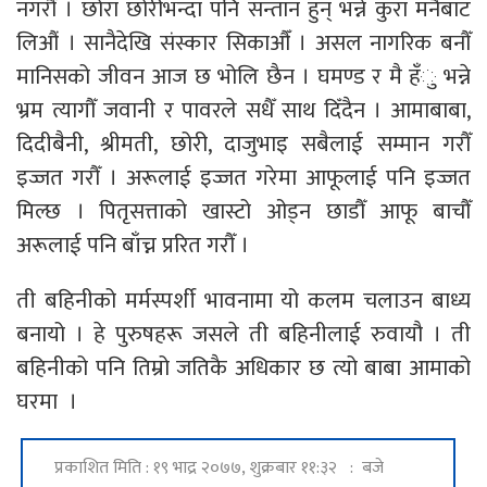
नगरौँ । छोरा छोरीभन्दा पनि सन्तान हुन् भन्ने कुरा मनैबाट
लिऔं । सानैदेखि संस्कार सिकाऔँ । असल नागरिक बनौँ
मानिसको जीवन आज छ भोलि छैन । घमण्ड र मै हँु भन्ने
भ्रम त्यागौँ जवानी र पावरले सधैँ साथ दिँदैन । आमाबाबा,
दिदीबैनी, श्रीमती, छोरी, दाजुभाइ सबैलाई सम्मान गरौँ
इज्जत गरौँ । अरूलाई इज्जत गरेमा आफूलाई पनि इज्जत
मिल्छ । पितृसत्ताको खास्टो ओड्न छाडौँ आफू बाचौँ
अरूलाई पनि बाँच्न प्ररित गरौँ ।
ती बहिनीको मर्मस्पर्शी भावनामा यो कलम चलाउन बाध्य
बनायो । हे पुरुषहरू जसले ती बहिनीलाई रुवायौ । ती
बहिनीको पनि तिम्रो जतिकै अधिकार छ त्यो बाबा आमाको
घरमा ।
प्रकाशित मिति : १९ भाद्र २०७७, शुक्रबार ११:३२ : बजे