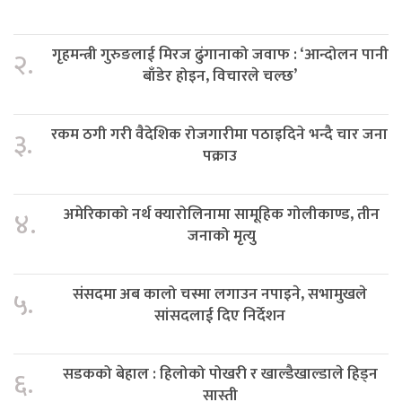
गृहमन्त्री गुरुङलाई मिरज ढुंगानाको जवाफ : ‘आन्दोलन पानी
२.
बाँडेर होइन, विचारले चल्छ’
रकम ठगी गरी वैदेशिक रोजगारीमा पठाइदिने भन्दै चार जना
३.
पक्राउ
अमेरिकाको नर्थ क्यारोलिनामा सामूहिक गोलीकाण्ड, तीन
४.
जनाको मृत्यु
संसदमा अब कालो चस्मा लगाउन नपाइने, सभामुखले
५.
सांसदलाई दिए निर्देशन
सडकको बेहाल : हिलोको पोखरी र खाल्डैखाल्डाले हिड्न
६.
सास्ती