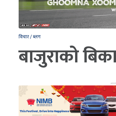
विचार / ब्लग
बाजुराको बिका