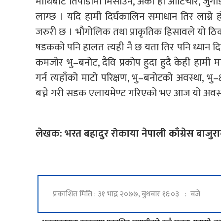
माथिबाट तिपाडामा मिसाउने, अर्को हो आटिचौर, जुगाडा
लाग्छ । यदि हामी दिर्घकालिन समाधान तिर लाग्ने
जरुरी छ । भौगोलिक तथा प्राकृतिक हिसावले यो ठिक ह
षडकको पनि हालत त्यही नै छ यता तिर पनि ध्यान द
कमजोर भु–बनोट, दैवि प्रकोप हुदा हुदै केही हामी
गर्न त्यहाँको माटो परिक्षण, भु–बनोटको अवस्था, भु–
बच्ने गरी सडक एलायमेण्ट गरिएको भए आज यो अवस्था
लेखक: भरत बहादुर रोकाया नेपाली काँग्रेस बाजुर
प्रकाशित मिति : ३१ भाद्र २०७७, बुधबार १६:०३ : बजे