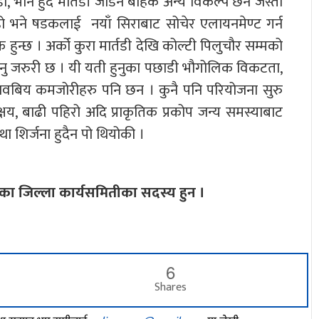
, भौने हुदै मार्तडी जोडने बाहेक अन्य विकल्प छैन जस्तो
 हो भने षडकलाई नयाँ सिराबाट सोचेर एलायनमेण्ट गर्न
ुन्छ । अर्को कुरा मार्तडी देखि कोल्टी पिलुचौर सम्मको
िनु जरुरी छ । यी यती हुनुका पछाडी भौगोलिक विकटता,
 मावबिय कमजोरीहरु पनि छन । कुनै पनि परियोजना सुरु
क्षय, बाढी पहिरो अदि प्राकृतिक प्रकोप जन्य समस्याबाट
 शिर्जना हुदैन पो थियोकी ।
ाका जिल्ला कार्यसमितीका सदस्य हुन ।
6
Shares