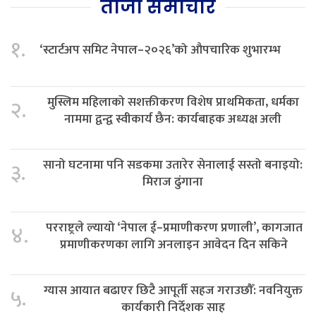
ताजा समाचार
१.
‘स्टार्टअप समिट नेपाल–२०२६’को औपचारिक शुभारम्भ
मुस्लिम महिलाको सशक्तीकरण विशेष प्राथमिकता, धर्मका
२.
नाममा द्वन्द्व स्वीकार्य छैन: कार्यबाहक अध्यक्ष अली
सानो घटनामा पनि सडकमा उतारेर सेनालाई सस्तो बनाइयो:
३.
मिराज ढुंगाना
परराष्ट्रले ल्यायो ‘नेपाल ई–प्रमाणीकरण प्रणाली’, कागजात
४.
प्रमाणीकरणका लागि अनलाइन आवेदन दिन सकिने
ग्यास आयात बढाएर छिटै आपूर्ती सहज गराउछौँ: नवनियुक्त
५.
कार्यकारी निर्देशक साह