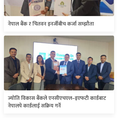
नेपाल बैंक र चितवन इनर्जीबीच कर्जा सम्झौता
ज्योति विकास बैंकले एनसीएचएल–इएफटी कार्डबाट
नेपालपे कार्डलाई सक्रिय गर्ने