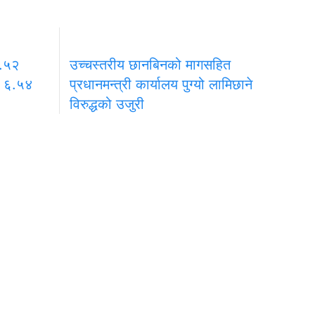
९.५२
उच्चस्तरीय छानबिनको मागसहित
ता ६.५४
प्रधानमन्त्री कार्यालय पुग्यो लामिछाने
विरुद्धको उजुरी
प्रधान सम्पादक
ा
नारायण प्रसाद अधिकारी