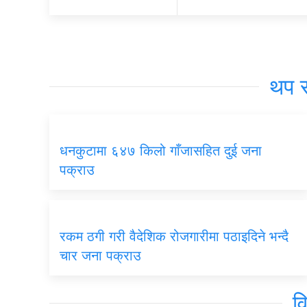
थप 
धनकुटामा ६४७ किलो गाँजासहित दुई जना
पक्राउ
रकम ठगी गरी वैदेशिक रोजगारीमा पठाइदिने भन्दै
चार जना पक्राउ
व