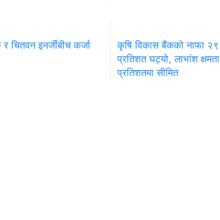
क र चितवन इनर्जीबीच कर्जा
कृषि विकास बैंकको नाफा २
प्रतिशत घट्यो, लाभांश क्षम
प्रतिशतमा सीमित
प्रदेश
खेलकुद
मनोरञ्जन
विज्ञापनका लागि
निर्देशक
 कम्पनी
९८४९६५९५१६
दीपक शर्म
.: १४४६ /
ad.onlinepana@gmail.com