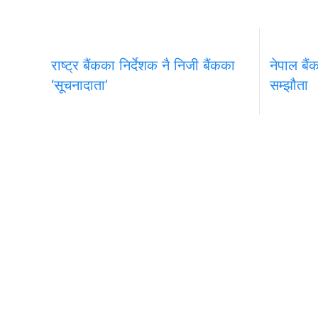
राष्ट्र बैंकका निर्देशक नै निजी बैंकका
नेपाल बैं
‘सूचनादाता’
सम्झौता
समाचार
राजनीति
अन्तरवार्ता
सम्पादकीय
टिप्पणी
अर्थ
मुख्य कार्यालय
चेन्ज नेपाल ग्रुप अफ
प्रा.लि,
अनामनगर-२९, काठमाडाैँ
सूचना विभाग दर्ता नं
०१-४७७१३३९
०७३–७४