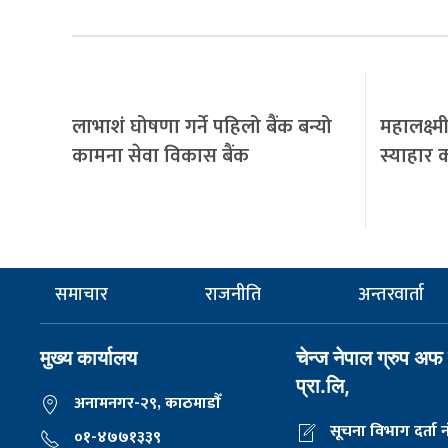
लाभाशं घोषणा गर्ने पहिलो बैंक बन्यो
महालक्ष्म
कामना सेवा विकास बैंक
स्याहार क
समाचार
राजनीति
अन्तरवार्ता
मुख्य कार्यालय
चेन्ज नेपाल ग्रुप अफ
प्रा.लि,
अनामनगर-२९, काठमाडाैँ
सूचना विभाग दर्ता न
०१-४७७१३३९