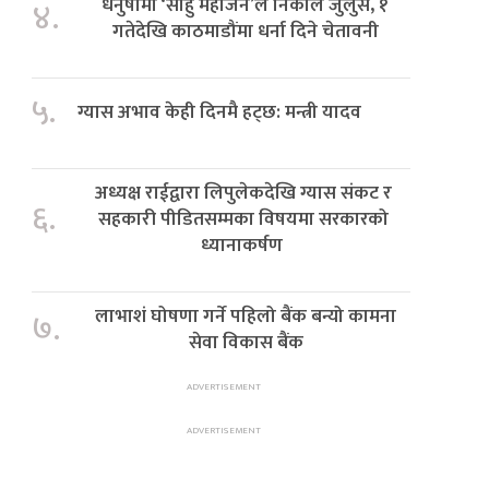
धनुषामा ‘साहु महाजन’ले निकाले जुलुस, १
४.
गतेदेखि काठमाडौंमा धर्ना दिने चेतावनी
५.
ग्यास अभाव केही दिनमै हट्छ: मन्त्री यादव
अध्यक्ष राईद्वारा लिपुलेकदेखि ग्यास संकट र
६.
सहकारी पीडितसम्मका विषयमा सरकारको
ध्यानाकर्षण
लाभाशं घोषणा गर्ने पहिलो बैंक बन्यो कामना
७.
सेवा विकास बैंक