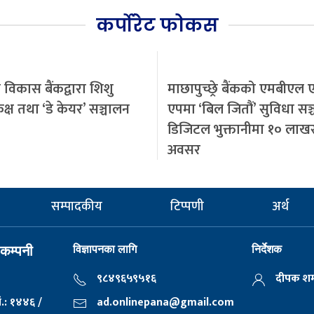
कर्पोरेट फोकस
ी विकास बैंकद्वारा शिशु
माछापुच्छ्रे बैंकको एमबीएल ए
क्ष तथा ‘डे केयर’ सञ्चालन
एपमा ‘बिल जितौं’ सुविधा सञ
डिजिटल भुक्तानीमा १० लाखसम
अवसर
सम्पादकीय
टिप्पणी
अर्थ
विज्ञापनका लागि
निर्देशक
 कम्पनी
९८४९६५९५१६
दीपक शर्
ं.: १४४६ /
ad.onlinepana@gmail.com