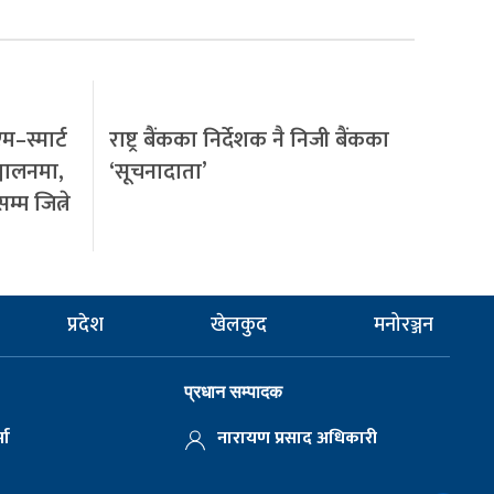
म–स्मार्ट
राष्ट्र बैंकका निर्देशक नै निजी बैंकका
्चालनमा,
‘सूचनादाता’
्म जित्ने
प्रदेश
खेलकुद
मनोरञ्जन
प्रधान सम्पादक
मा
नारायण प्रसाद अधिकारी