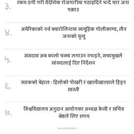
रकम ठगी गरी वैदेशिक रोजगारीमा पठाइदिने भन्दै चार जना
३.
पक्राउ
अमेरिकाको नर्थ क्यारोलिनामा सामूहिक गोलीकाण्ड, तीन
४.
जनाको मृत्यु
संसदमा अब कालो चस्मा लगाउन नपाइने, सभामुखले
५.
सांसदलाई दिए निर्देशन
सडकको बेहाल : हिलोको पोखरी र खाल्डैखाल्डाले हिड्न
६.
सास्ती
विश्वविद्यालय अनुदान आयोगका अध्यक्ष केसी र सचिव
७.
श्रेष्ठले लिए शपथ