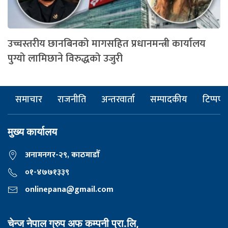
उच्चस्तरीय छानबिनको मागसहित प्रधानमन्त्री कार्यालय
पुग्यो लामिछाने विरुद्धको उजुरी
समाचार
राजनीति
अन्तरवार्ता
सम्पादकीय
टिप्पणी
मुख्य कार्यालय
अनामनगर-२९, काठमाडाैँ
०१-४७७१३३९
onlinepana@gmail.com
चेन्ज नेपाल ग्रुप अफ कम्पनी प्रा.लि,